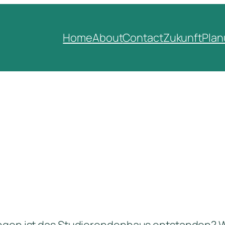
Home
About
Contact
Zukunft
Pla
ngen ist das Studierendenhaus entstanden? Wel